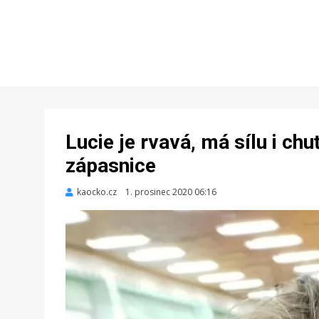
Lucie je rvavá, má sílu i ch
zápasnice
kaocko.cz
Zveřejněno
1. prosinec 2020 06:16
dne