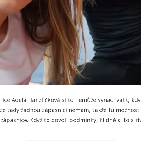
nice Adéla Hanzlíčková si to nemůže vynachválit, kdy
váze tady žádnou zápasnici nemám, takže tu možnost 
zápasnice. Když to dovolí podmínky, klidně si to s ri