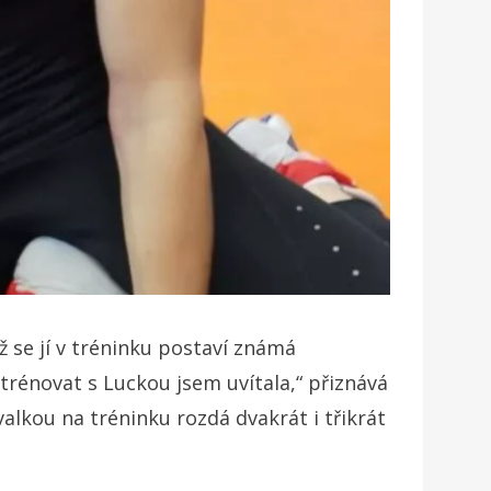
ž se jí v tréninku postaví známá
trénovat s Luckou jsem uvítala,“ přiznává
valkou na tréninku rozdá dvakrát i třikrát