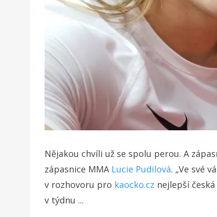
Nějakou chvíli už se spolu perou. A zápas
zápasnice MMA
Lucie Pudilová
. „Ve své 
v rozhovoru pro
kaocko.cz
nejlepší česká 
v týdnu ...