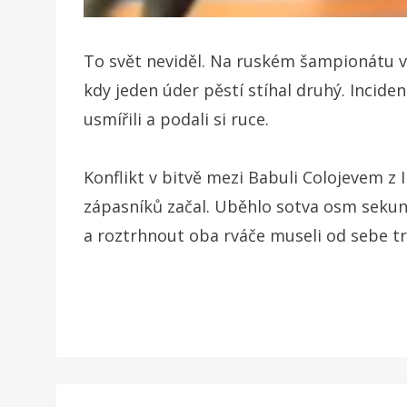
To svět neviděl. Na ruském šampionátu v z
kdy jeden úder pěstí stíhal druhý. Incide
usmířili a podali si ruce.
Konflikt v bitvě mezi Babuli Colojevem z
zápasníků začal. Uběhlo sotva osm sekund 
a roztrhnout oba rváče museli od sebe tre