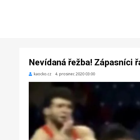
Nevídaná řežba! Zápasníci řá
kaocko.cz
Zveřejněno
4. prosinec 2020 03:00
dne