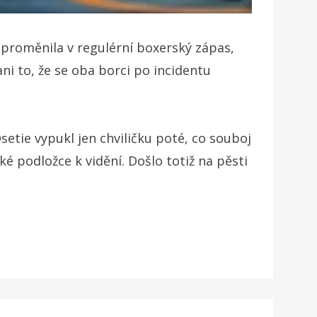
e proměnila v regulérní boxerský zápas,
ni to, že se oba borci po incidentu
etie vypukl jen chviličku poté, co souboj
ké podložce k vidění. Došlo totiž na pěsti