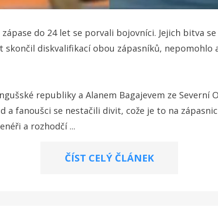
ápase do 24 let se porvali bojovníci. Jejich bitva s
nt skončil diskvalifikací obou zápasníků, nepomohlo a
 Ingušské republiky a Alanem Bagajevem ze Severní Os
a fanoušci se nestačili divit, cože je to na zápasnic
néři a rozhodčí ...
ČÍST CELÝ ČLÁNEK