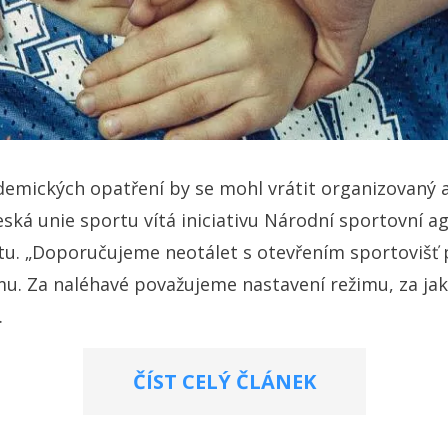
emických opatření by se mohl vrátit organizovaný a
eská unie sportu vítá iniciativu Národní sportovní a
. „Doporučujeme neotálet s otevřením sportovišť pr
u. Za naléhavé považujeme nastavení režimu, za ja
.
ČÍST CELÝ ČLÁNEK