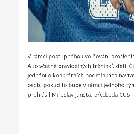
V rámci postupného uvolňování protiepid
A to včetně pravidelných tréninků dětí. Č
jednání o konkrétních podmínkách návratu
osob, pokud to bude v rámci jednoho tým
prohlásil Miroslav Jansta, předseda ČUS ..