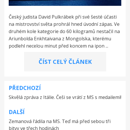
Český judista David Pulkrábek při své šesté účasti
na mistrovství světa prohrál hned úvodní zápas. Ve
druhém kole kategorie do 60 kilogramů nestačil na
Ariunbolda Enkhtaivana z Mongolska, kterému
podlehl necelou minut před koncem na ipon ...
ČÍST CELÝ ČLÁNEK
PŘEDCHOZÍ
Navigace
Skvělá zpráva z Itálie. Češi se vrátí z MS s medailemi!
pro
příspěvek
DALŠÍ
Zemanová řádila na MS. Teď má před sebou tři
bitvy ve třech hodinách