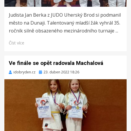
Judista Jan Berka z JUDO Uherský Brod si podmanil
město na Dunaji. Talentovaný mladší žák vyhrál 35.
ročník silně obsazeného mezinárodního turnaje ...
Číst více
Ve finále se opět radovala Machalová
idobryden.cz
Zveřejněno
23. duben 2022 18:26
dne