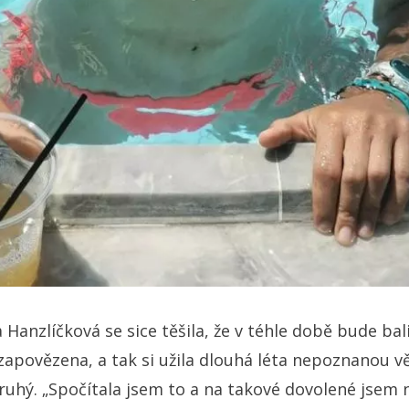
Hanzlíčková se sice těšila, že v téhle době bude ba
zapovězena, a tak si užila dlouhá léta nepoznanou vě
druhý. „Spočítala jsem to a na takové dovolené jsem n