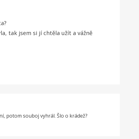
ta?
a, tak jsem si jí chtěla užít a vážně
í, potom souboj vyhrál. Šlo o krádež?