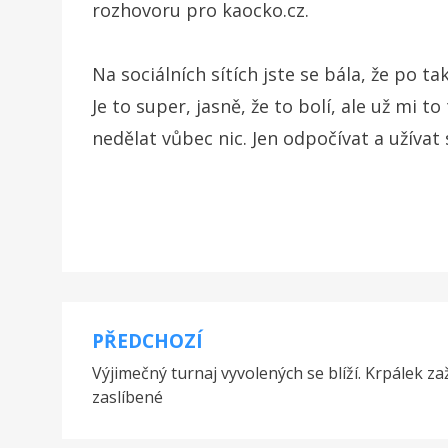
rozhovoru pro kaocko.cz.
Na sociálních sítích jste se bála, že po t
Je to super, jasně, že to bolí, ale už mi t
nedělat vůbec nic. Jen odpočívat a užívat si
PŘEDCHOZÍ
Navigace
Výjimečný turnaj vyvolených se blíží. Krpálek za
pro
zaslíbené
příspěvek