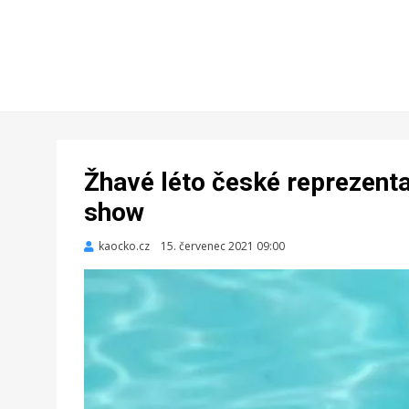
Žhavé léto české reprezenta
show
kaocko.cz
Zveřejněno
15. červenec 2021 09:00
dne