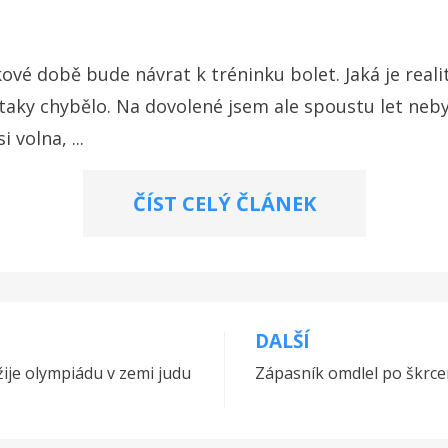
akové době bude návrat k tréninku bolet. Jaká je reali
o taky chybělo. Na dovolené jsem ale spoustu let nebyl
 volna, ...
ČÍST CELÝ ČLÁNEK
DALŠÍ
žije olympiádu v zemi judu
Zápasník omdlel po škrcen