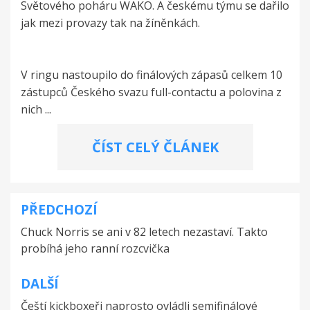
Světového poháru WAKO. A českému týmu se dařilo
jak mezi provazy tak na žíněnkách.
V ringu nastoupilo do finálových zápasů celkem 10
zástupců Českého svazu full-contactu a polovina z
nich ...
ČÍST CELÝ ČLÁNEK
PŘEDCHOZÍ
Navigace
Chuck Norris se ani v 82 letech nezastaví. Takto
pro
probíhá jeho ranní rozcvička
příspěvek
DALŠÍ
Čeští kickboxeři naprosto ovládli semifinálové