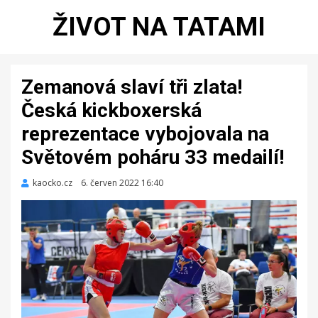
ŽIVOT NA TATAMI
Zemanová slaví tři zlata!
Česká kickboxerská
reprezentace vybojovala na
Světovém poháru 33 medailí!
kaocko.cz
Zveřejněno
6. červen 2022 16:40
dne