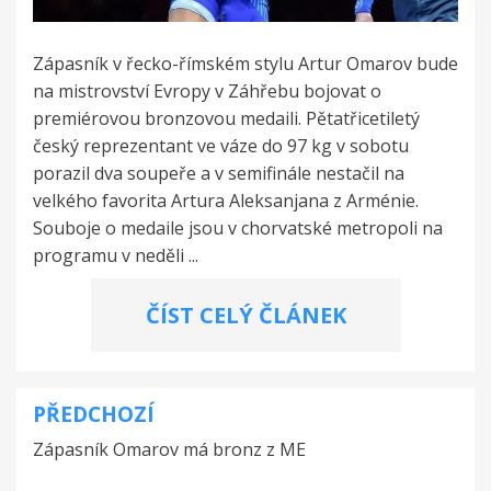
Zápasník v řecko-římském stylu Artur Omarov bude
na mistrovství Evropy v Záhřebu bojovat o
premiérovou bronzovou medaili. Pětatřicetiletý
český reprezentant ve váze do 97 kg v sobotu
porazil dva soupeře a v semifinále nestačil na
velkého favorita Artura Aleksanjana z Arménie.
Souboje o medaile jsou v chorvatské metropoli na
programu v neděli ...
ČÍST CELÝ ČLÁNEK
PŘEDCHOZÍ
Navigace
Zápasník Omarov má bronz z ME
pro