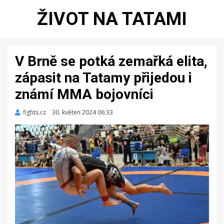
ŽIVOT NA TATAMI
V Brně se potká zemařká elita,
zápasit na Tatamy přijedou i
známí MMA bojovníci
fights.cz
Zveřejněno
30. květen 2024 06:33
dne