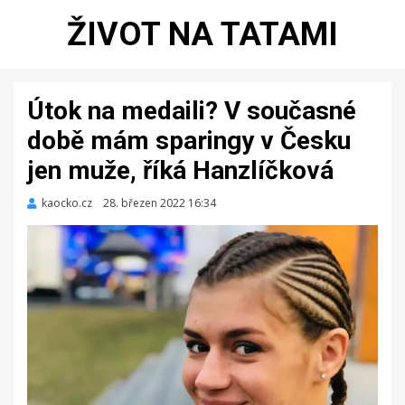
ŽIVOT NA TATAMI
Útok na medaili? V současné
době mám sparingy v Česku
jen muže, říká Hanzlíčková
kaocko.cz
Zveřejněno
28. březen 2022 16:34
dne