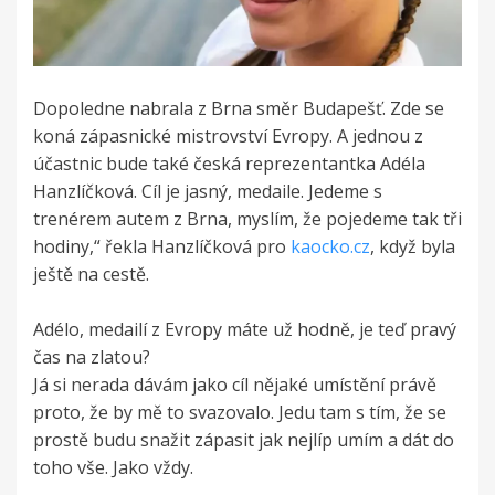
Dopoledne nabrala z Brna směr Budapešť. Zde se
koná zápasnické mistrovství Evropy. A jednou z
účastnic bude také česká reprezentantka Adéla
Hanzlíčková. Cíl je jasný, medaile. Jedeme s
trenérem autem z Brna, myslím, že pojedeme tak tři
hodiny,“ řekla Hanzlíčková pro
kaocko.cz
, když byla
ještě na cestě.
Adélo, medailí z Evropy máte už hodně, je teď pravý
čas na zlatou?
Já si nerada dávám jako cíl nějaké umístění právě
proto, že by mě to svazovalo. Jedu tam s tím, že se
prostě budu snažit zápasit jak nejlíp umím a dát do
toho vše. Jako vždy.