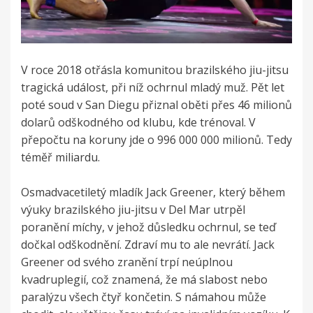
V roce 2018 otřásla komunitou brazilského jiu-jitsu
tragická událost, při níž ochrnul mladý muž. Pět let
poté soud v San Diegu přiznal oběti přes 46 milionů
dolarů odškodného od klubu, kde trénoval. V
přepočtu na koruny jde o 996 000 000 milionů. Tedy
téměř miliardu.
Osmadvacetiletý mladík Jack Greener, který během
výuky brazilského jiu-jitsu v Del Mar utrpěl
poranění míchy, v jehož důsledku ochrnul, se teď
dočkal odškodnění. Zdraví mu to ale nevrátí. Jack
Greener od svého zranění trpí neúplnou
kvadruplegií, což znamená, že má slabost nebo
paralýzu všech čtyř končetin. S námahou může