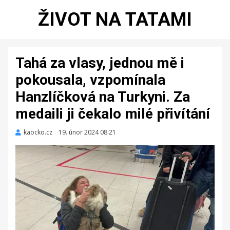
ŽIVOT NA TATAMI
Tahá za vlasy, jednou mě i
pokousala, vzpomínala
Hanzlíčková na Turkyni. Za
medaili ji čekalo milé přivítání
kaocko.cz
Zveřejněno
19. únor 2024 08:21
dne