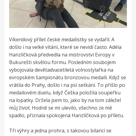
Víkendový přílet české medailistky se vydařil. A
došlo i na velké vítání, které se nevidí často. Adéla
Hanzlíčková předvedla na mistrovství Evropy v
Bukurešti skvělou formu. Posledním soubojem
vybojovala devětadvacetiletá volnostylařka na
evropském šampionátu bronzovou medaili. Když se
vrátila do Prahy, došlo i na psí setkání. To přišlo po
medailovém duelu, když Češka položila soupeřku
na lopatky. Držela jsem to, jako by na tom záležel
můj život. Hodně se mi ulevilo, všechno ze mě
spadlo, přiznala spokojená Hanzlíčková po příletu.
Tři výhry a jedna prohra, s takovou bilancí se