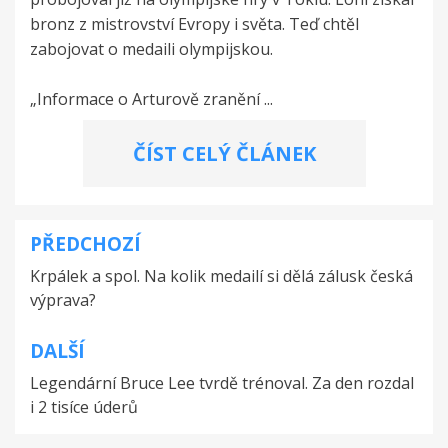
bronz z mistrovství Evropy i světa. Teď chtěl
zabojovat o medaili olympijskou.
„Informace o Arturově zranění ...
ČÍST CELÝ ČLÁNEK
PŘEDCHOZÍ
Navigace
Krpálek a spol. Na kolik medailí si dělá zálusk česká
pro
výprava?
příspěvek
DALŠÍ
Legendární Bruce Lee tvrdě trénoval. Za den rozdal
i 2 tisíce úderů