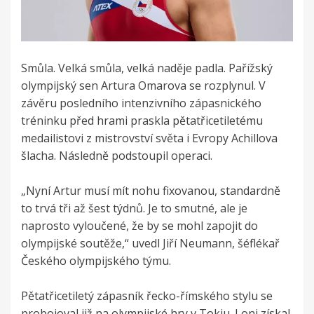
Smůla. Velká smůla, velká naděje padla. Pařížský
olympijský sen Artura Omarova se rozplynul. V
závěru posledního intenzivního zápasnického
tréninku před hrami praskla pětatřicetiletému
medailistovi z mistrovství světa i Evropy Achillova
šlacha. Následně podstoupil operaci.
„Nyní Artur musí mít nohu fixovanou, standardně
to trvá tři až šest týdnů. Je to smutné, ale je
naprosto vyloučené, že by se mohl zapojit do
olympijské soutěže,“ uvedl Jiří Neumann, šéflékař
Českého olympijského týmu.
Pětatřicetiletý zápasník řecko-římského stylu se
probojoval již na olympijské hry v Tokiu. Loni získal