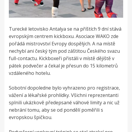
Turecké letovisko Antalya se na příštích 9 dní stává
evropským centrem kickboxu. Asociace WAKO zde
pořádá mistrovství Evropy dospělých. A na místě
nechybí ani český tým pod záštitou Českého svazu
full-contactu. Kickboxeři přistáli v místě dějiště v
pátek podvečer a čekal je přesun do 15 kilometrů
vzdáleného hotelu.
Sobotní dopoledne bylo vyhrazeno pro registrace,
vážení a lékařské prohlídky. Všichni reprezentanti
splnili ukázkově předepsané váhové limity a nic už
nebrání tomu, aby se od pondělí poměřili s
evropskou špičkou.
Podvečerní venkovní trénink se stal atrakcí pro