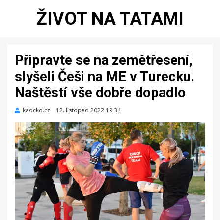
ŽIVOT NA TATAMI
Připravte se na zemětřesení,
slyšeli Češi na ME v Turecku.
Naštěstí vše dobře dopadlo
kaocko.cz
Zveřejněno
12. listopad 2022 19:34
dne