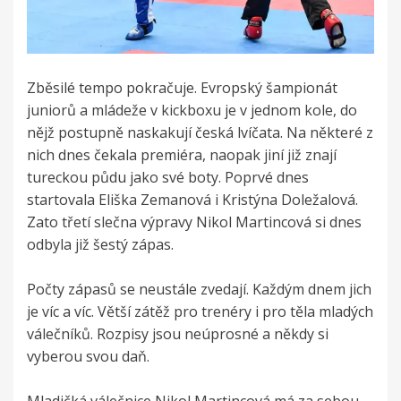
Zběsilé tempo pokračuje. Evropský šampionát
juniorů a mládeže v kickboxu je v jednom kole, do
nějž postupně naskakují česká lvíčata. Na některé z
nich dnes čekala premiéra, naopak jiní již znají
tureckou půdu jako své boty. Poprvé dnes
startovala Eliška Zemanová i Kristýna Doležalová.
Zato třetí slečna výpravy Nikol Martincová si dnes
odbyla již šestý zápas.
Počty zápasů se neustále zvedají. Každým dnem jich
je víc a víc. Větší zátěž pro trenéry i pro těla mladých
válečníků. Rozpisy jsou neúprosné a někdy si
vyberou svou daň.
Mladičká válečnice Nikol Martincová má za sebou