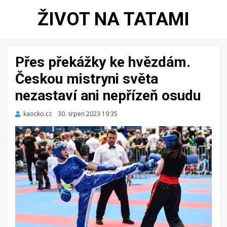
ŽIVOT NA TATAMI
Přes překážky ke hvězdám.
Českou mistryni světa
nezastaví ani nepřízeň osudu
kaocko.cz
Zveřejněno
30. srpen 2023 19:35
dne