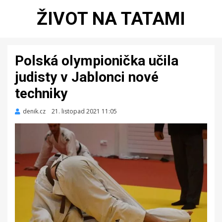
ŽIVOT NA TATAMI
Polská olympionička učila
judisty v Jablonci nové
techniky
denik.cz
Zveřejněno
21. listopad 2021 11:05
dne