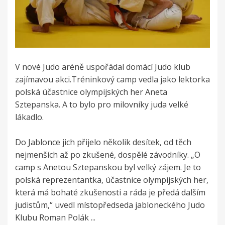
V nové Judo aréně uspořádal domácí Judo klub
zajímavou akci.Tréninkový camp vedla jako lektorka
polská účastnice olympijských her Aneta
Sztepanska. A to bylo pro milovníky juda velké
lákadlo.
Do Jablonce jich přijelo několik desítek, od těch
nejmenších až po zkušené, dospělé závodníky. „O
camp s Anetou Sztepanskou byl velký zájem. Je to
polská reprezentantka, účastnice olympijských her,
která má bohaté zkušenosti a ráda je předá dalším
judistům,“ uvedl místopředseda jabloneckého Judo
Klubu Roman Polák ...