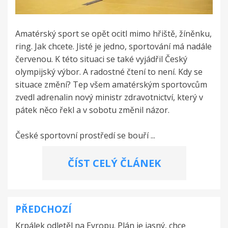
Amatérský sport se opět ocitl mimo hřiště, žíněnku,
ring. Jak chcete. Jisté je jedno, sportování má nadále
červenou. K této situaci se také vyjádřil Český
olympijský výbor. A radostné čtení to není. Kdy se
situace změní? Tep všem amatérským sportovcům
zvedl adrenalin nový ministr zdravotnictví, který v
pátek něco řekl a v sobotu změnil názor.
České sportovní prostředí se bouří ...
ČÍST CELÝ ČLÁNEK
PŘEDCHOZÍ
Navigace
Krpálek odletěl na Evropu. Plán je jasný, chce