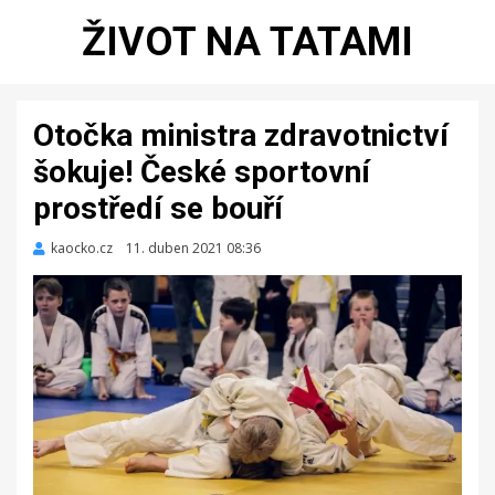
ŽIVOT NA TATAMI
Otočka ministra zdravotnictví
šokuje! České sportovní
prostředí se bouří
kaocko.cz
Zveřejněno
11. duben 2021 08:36
dne