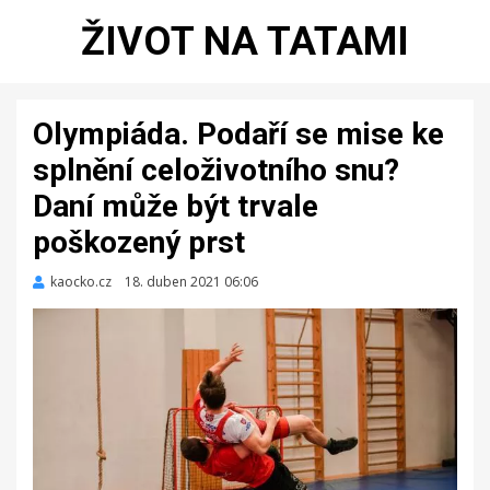
ŽIVOT NA TATAMI
Olympiáda. Podaří se mise ke
splnění celoživotního snu?
Daní může být trvale
poškozený prst
kaocko.cz
Zveřejněno
18. duben 2021 06:06
dne