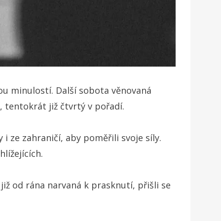
ou minulostí. Další sobota věnovaná
tentokrát již čtvrtý v pořadí.
 ze zahraničí, aby poměřili svoje síly.
lížejících.
iž od rána narvaná k prasknutí, přišli se