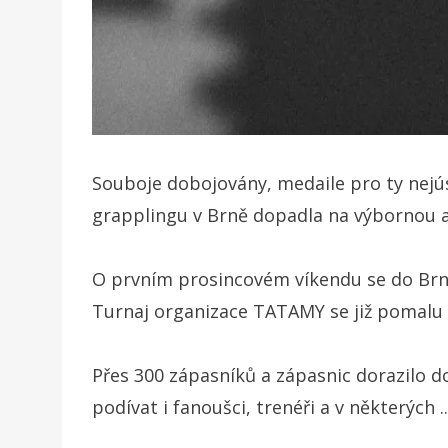
Souboje dobojovány, medaile pro ty nejú
grapplingu v Brně dopadla na výbornou a n
O prvním prosincovém víkendu se do Brna s
Turnaj organizace TATAMY se již pomalu st
Přes 300 zápasníků a zápasnic dorazilo do
podívat i fanoušci, trenéři a v některých ..