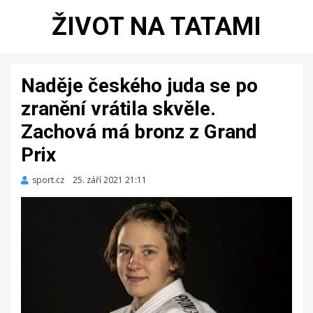
ŽIVOT NA TATAMI
Naděje českého juda se po
zranění vrátila skvěle.
Zachová má bronz z Grand
Prix
sport.cz
Zveřejněno
25. září 2021 21:11
dne