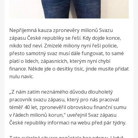
Nepříjemná kauza zpronevěry milionů Svazu
zápasu České republiky se řeší. Kdy dojde konce,
nikdo teď neví. Zmizelé miliony nyní řeší policie,
přesto samotný svaz musí dále fungovat, to samé
platí o lidech, zápasnicích, kterým nyní chybí
finance. Někde jde o desítky tisíc, jinde musíte přidat
nulu navíc.
„Z nám zatím neznámého důvodu dlouholetý
pracovník svazu zápasu, který pro nás pracoval
téměř 40 let, zpronevěřil obrovskou finanční sumu
v řádech milionů korun,“ uveřejnil Svaz zápasu
České republiky informaci na webu před pár týdny.
Tato svízelná situace nezůstala bez odezvy. I když