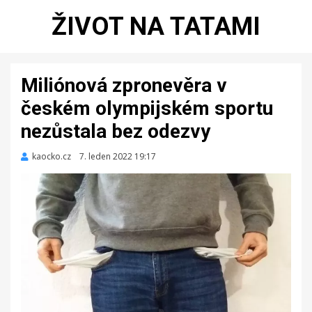
ŽIVOT NA TATAMI
Miliónová zpronevěra v
českém olympijském sportu
nezůstala bez odezvy
kaocko.cz
Zveřejněno
7. leden 2022 19:17
dne