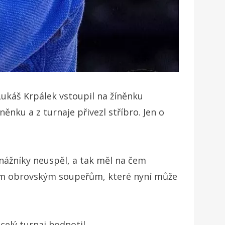
Lukáš Krpálek vstoupil na žíněnku
ěnku a z turnaje přivezl stříbro. Jen o
onážníky neuspěl, a tak měl na čem
svým obrovským soupeřům, které nyní může
lý turnaj hodnotil ...