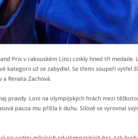
and Prix v rakouském Linci cinkly hned tři medaile. 
kategorii už se zabydlel. Se třemi soupeři vytřel žín
ov a Renata Zachová.
rnaj pravdy. Loni na olympijských hrách mezi těžkot
pasová pauza mu přišla k duhu. Silově se vyrovnal 
é po sedmi měsících od olympijských her, tak bych ce