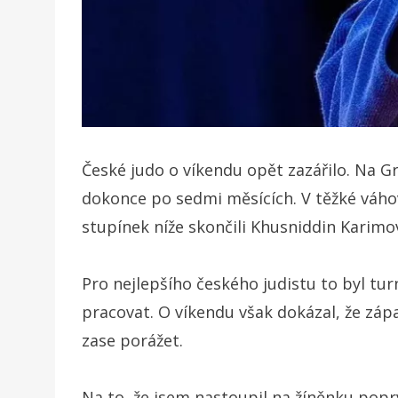
České judo o víkendu opět zazářilo. Na Gr
dokonce po sedmi měsících. V těžké váhové 
stupínek níže skončili Khusniddin Karim
Pro nejlepšího českého judistu to byl tu
pracovat. O víkendu však dokázal, že zá
zase porážet.
Na to, že jsem nastoupil na žíněnku poprv