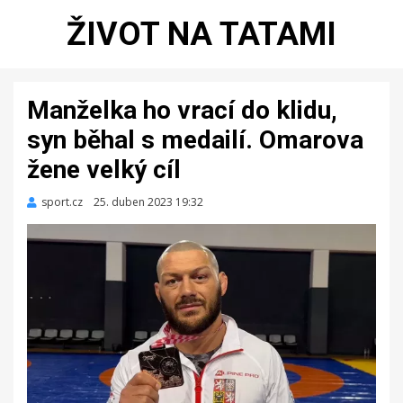
ŽIVOT NA TATAMI
Manželka ho vrací do klidu,
syn běhal s medailí. Omarova
žene velký cíl
sport.cz
Zveřejněno
25. duben 2023 19:32
dne