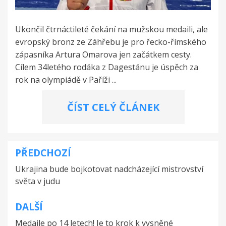
Ukončil čtrnáctileté čekání na mužskou medaili, ale
evropský bronz ze Záhřebu je pro řecko-římského
zápasníka Artura Omarova jen začátkem cesty.
Cílem 34letého rodáka z Dagestánu je úspěch za
rok na olympiádě v Paříži ...
ČÍST CELÝ ČLÁNEK
PŘEDCHOZÍ
Navigace
Ukrajina bude bojkotovat nadcházející mistrovství
pro
světa v judu
příspěvek
DALŠÍ
Medaile po 14 letech! Je to krok k vysněné