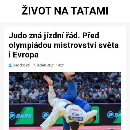
ŽIVOT NA TATAMI
Judo zná jízdní řád. Před
olympiádou mistrovství světa
i Evropa
kaocko.cz
Zveřejněno
7. leden 2021 14:21
dne