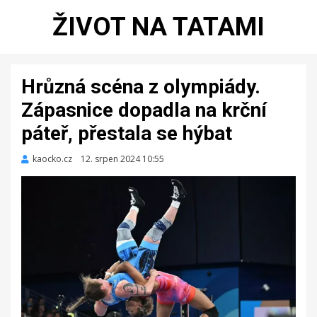
ŽIVOT NA TATAMI
Hrůzná scéna z olympiády.
Zápasnice dopadla na krční
páteř, přestala se hýbat
kaocko.cz
Zveřejněno
12. srpen 2024 10:55
dne