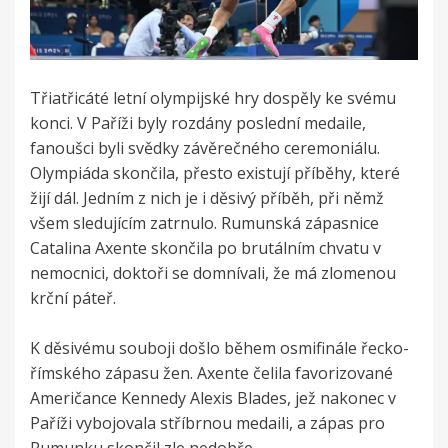
Třiatřicáté letní olympijské hry dospěly ke svému
konci. V Paříži byly rozdány poslední medaile,
fanoušci byli svědky závěrečného ceremoniálu.
Olympiáda skončila, přesto existují příběhy, které
žijí dál. Jedním z nich je i děsivý příběh, při němž
všem sledujícím zatrnulo. Rumunská zápasnice
Catalina Axente skončila po brutálním chvatu v
nemocnici, doktoři se domnívali, že má zlomenou
krční páteř.
K děsivému souboji došlo během osmifinále řecko-
římského zápasu žen. Axente čelila favorizované
Američance Kennedy Alexis Blades, jež nakonec v
Paříži vybojovala stříbrnou medaili, a zápas pro
Rumunku skončil zle nedobře.