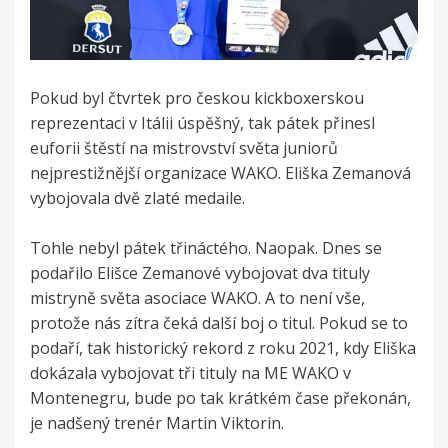
Pokud byl čtvrtek pro českou kickboxerskou
reprezentaci v Itálii úspěšný, tak pátek přinesl
euforii štěstí na mistrovství světa juniorů
nejprestižnější organizace WAKO. Eliška Zemanová
vybojovala dvě zlaté medaile.
Tohle nebyl pátek třináctého. Naopak. Dnes se
podařilo Elišce Zemanové vybojovat dva tituly
mistryně světa asociace WAKO. A to není vše,
protože nás zítra čeká další boj o titul. Pokud se to
podaří, tak historický rekord z roku 2021, kdy Eliška
dokázala vybojovat tři tituly na ME WAKO v
Montenegru, bude po tak krátkém čase překonán,
je nadšený trenér Martin Viktorin.