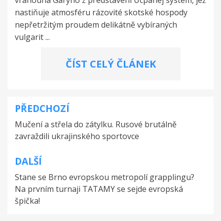
nastiňuje atmosféru rázovité skotské hospody
nepřetržitým proudem delikátně vybíraných
vulgarit ...
ČÍST CELÝ ČLÁNEK
PŘEDCHOZÍ
Navigace
Mučení a střela do zátylku. Rusové brutálně
pro
zavraždili ukrajinského sportovce
příspěvek
DALŠÍ
Stane se Brno evropskou metropolí grapplingu?
Na prvním turnaji TATAMY se sejde evropská
špička!