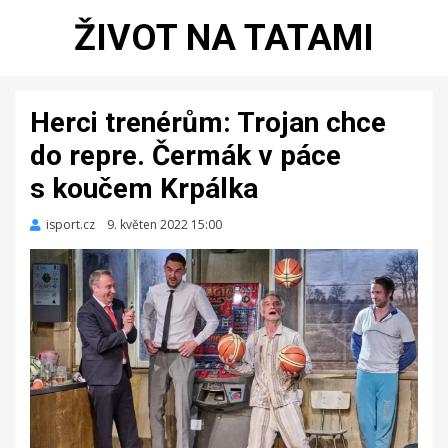
ŽIVOT NA TATAMI
Herci trenérům: Trojan chce
do repre. Čermák v páce
s koučem Krpálka
isport.cz
Zveřejněno
9. květen 2022 15:00
dne