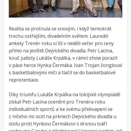
Realita se protnula se snovým, i když tentokrát
trochu ostřejším, divadelním světem. Laureáti
ankety Trenér roku si šli v neděli večer pro ceny
přímo na jeviště Dejvického divadla. Petr Lacina,
kouč judisty Lukáše Krpálka, v rámci show porazil
v páce herce Hynka Čermáka. Ivan Trojan žongloval
s basketbalovými míči a tlačil se do basketbalové
reprezentace.
Díky triumfu Lukáše Krpálka na tokijské olympiádě
získal Petr Lacina ocenění pro Trenéra roku
individuálních sportů a ke svému překvapení se
z ničeho nic ocitl na prknech Dejvického divadla u
stolu proti Hynkovi Čermákovi s drsnou tváří
vrahouna Garyho z představení Ucpanej systém, jež