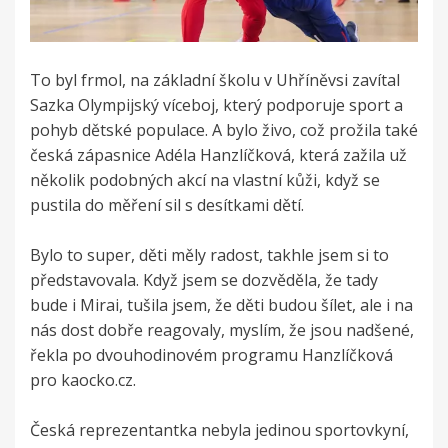
To byl frmol, na základní školu v Uhříněvsi zavítal
Sazka Olympijský víceboj, který podporuje sport a
pohyb dětské populace. A bylo živo, což prožila také
česká zápasnice Adéla Hanzlíčková, která zažila už
několik podobných akcí na vlastní kůži, když se
pustila do měření sil s desítkami dětí.
Bylo to super, děti měly radost, takhle jsem si to
představovala. Když jsem se dozvěděla, že tady
bude i Mirai, tušila jsem, že děti budou šílet, ale i na
nás dost dobře reagovaly, myslím, že jsou nadšené,
řekla po dvouhodinovém programu Hanzlíčková
pro kaocko.cz.
Česká reprezentantka nebyla jedinou sportovkyní,