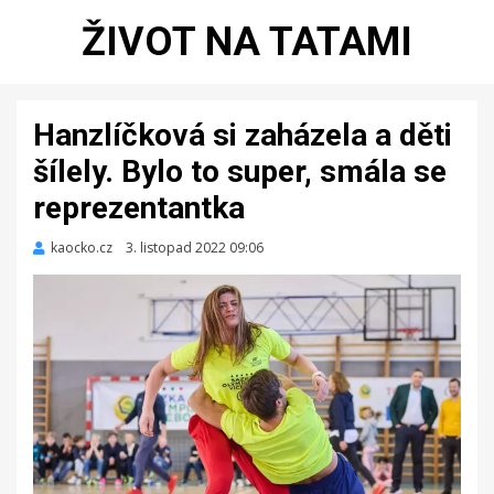
ŽIVOT NA TATAMI
Hanzlíčková si zaházela a děti
šílely. Bylo to super, smála se
reprezentantka
kaocko.cz
Zveřejněno
3. listopad 2022 09:06
dne