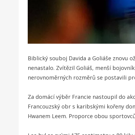
Biblický souboj Davida a Goliáše znovu ož
nenastalo. Zvítězil Goliáš, menší bojovní
nerovnoměrných rozměrů se postavili prot
Za domácí výběr Francie nastoupil do akc
Francouzský obr s karibskými kořeny domin
Hwanem Leem. Proporce obou sportovců n