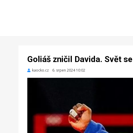
Goliáš zničil Davida. Svět s
kaocko.cz
Zveřejněno
6. srpen 2024 10:02
dne