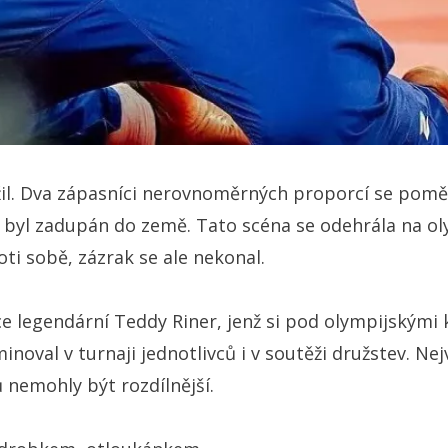
il. Dva zápasníci nerovnoměrných proporcí se poměřil
k byl zadupán do země. Tato scéna se odehrála na oly
i sobě, zázrak se ale nekonal.
e legendární Teddy Riner, jenž si pod olympijskými 
oval v turnaji jednotlivců i v soutěži družstev. Nejv
emohly být rozdílnější.