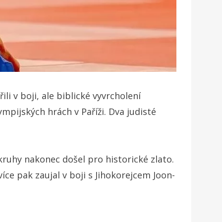
i v boji, ale biblické vyvrcholení
mpijských hrách v Paříži. Dva judisté
kruhy nakonec došel pro historické zlato.
íce pak zaujal v boji s Jihokorejcem Joon-