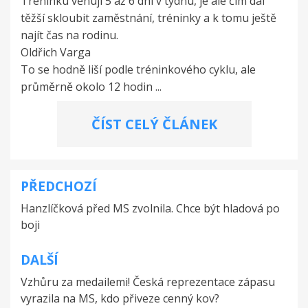
Tréninku věnuji 5 až 6 dní v týdnu, je ale čím dál
těžší skloubit zaměstnání, tréninky a k tomu ještě
najít čas na rodinu.
Oldřich Varga
To se hodně liší podle tréninkového cyklu, ale
průměrně okolo 12 hodin ...
ČÍST CELÝ ČLÁNEK
PŘEDCHOZÍ
Navigace
Hanzlíčková před MS zvolnila. Chce být hladová po
pro
boji
příspěvek
DALŠÍ
Vzhůru za medailemi! Česká reprezentace zápasu
vyrazila na MS, kdo přiveze cenný kov?