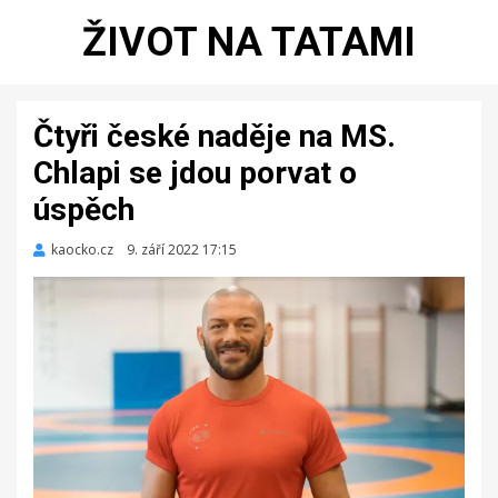
ŽIVOT NA TATAMI
Čtyři české naděje na MS.
Chlapi se jdou porvat o
úspěch
kaocko.cz
Zveřejněno
9. září 2022 17:15
dne