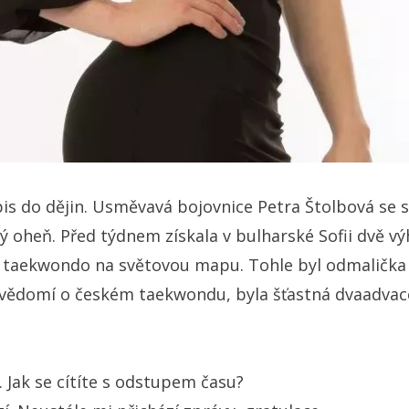
ápis do dějin. Usměvavá bojovnice Petra Štolbová se 
ý oheň. Před týdnem získala v bulharské Sofii dvě vý
ké taekwondo na světovou mapu. Tohle byl odmalička
povědomí o českém taekwondu, byla šťastná dvaadvac
. Jak se cítíte s odstupem času?